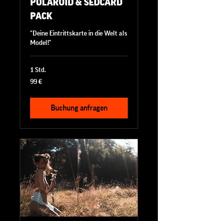
POLAROID & SEDCARD
PACK
"Deine Eintrittskarte in die Welt als
Model!"
1 Std.
99
99 €
Euro
Buchung anfragen