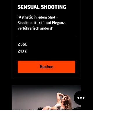
SENSUAL SHOOTING
"Ästhetik in jedem Shot –
Sinnlichkeit trifft auf Eleganz,
verführerisch anders!"
2 Std.
249
249 €
Euro
Buchen