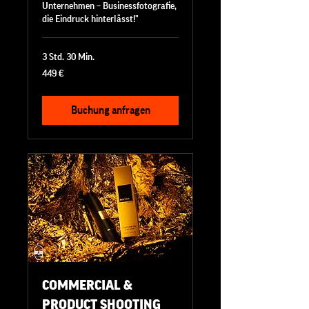
Unternehmen – Businessfotografie,
die Eindruck hinterlässt!"
3 Std. 30 Min.
449
449 €
Euro
Buchung anfragen
COMMERCIAL &
PRODUCT SHOOTING