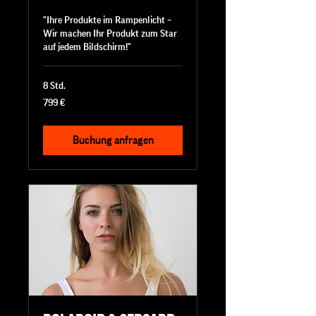
"Ihre Produkte im Rampenlicht –
Wir machen Ihr Produkt zum Star
auf jedem Bildschirm!"
8 Std.
799
799 €
Euro
Buchung anfragen