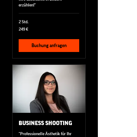
erzählen!"
2 Std.
249
249 €
Euro
Buchung anfragen
BUSINESS SHOOTING
"Professionelle Ästhetik für Ihr